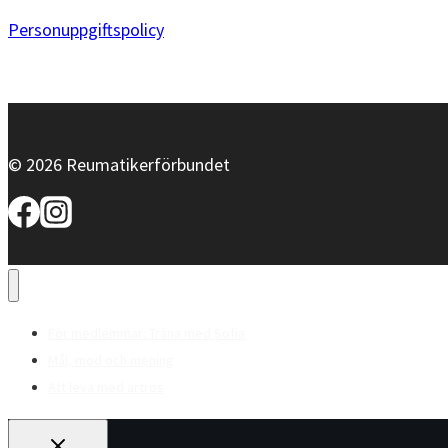
Personuppgiftspolicy
© 2026 Reumatikerförbundet
För medlemmar: Träna med Sofia
Mål, mod och mening
Att leva med artros