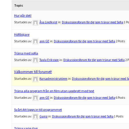
Topic
Hur går det!
Startades av:
Åsa Lindkvist
in:
Diskussionsforum för dig som tränar med Sofia
1 P
Höftböjare
Startades av:
ann GE
in:
Diskussionsforum för dig som tränar med Sofia
2 Posts
Träna med sofia
Startades av:
Tuula Eriksson
in:
Diskussionsforum för dig som tränar med Sofia
2 
Välkommen till forumet!
Startades av:
Kursadministratören
in:
Diskussionsforum för dig som tränar med S
Träna alla program från en film utan uppbrott med text
Startades av:
ann GE
in:
Diskussionsforum för dig som tränar med Sofia
6 Posts
Svårt Att loggs in till programmet
Startades av:
Gunsi
in:
Diskussionsforum för dig som tränar med Sofia
1 Posts
Träna varje dag