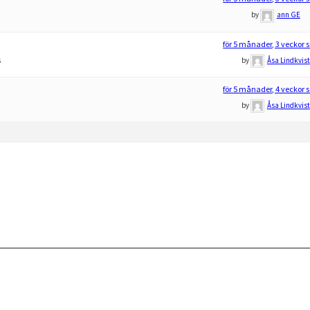
by
ann GE
för 5 månader, 3 veckor
s
by
Åsa Lindkvist
för 5 månader, 4 veckor
by
Åsa Lindkvist