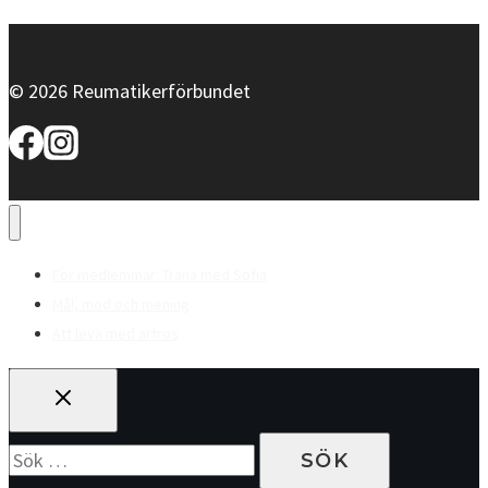
© 2026 Reumatikerförbundet
För medlemmar: Träna med Sofia
Mål, mod och mening
Att leva med artros
Sök
efter: