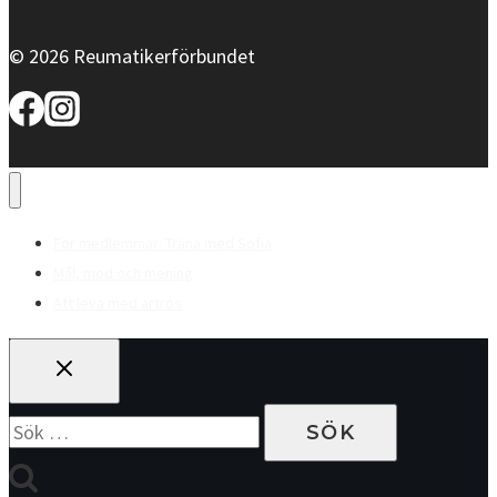
© 2026 Reumatikerförbundet
För medlemmar: Träna med Sofia
Mål, mod och mening
Att leva med artros
Sök
efter: