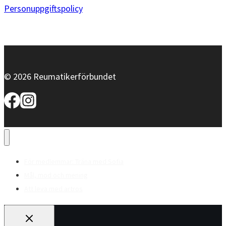
Personuppgiftspolicy
© 2026 Reumatikerförbundet
För medlemmar: Träna med Sofia
Mål, mod och mening
Att leva med artros